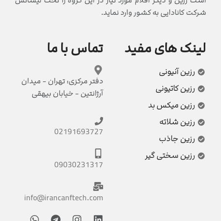
است رزین و دیگر اقلام مورد نیاز در این گروه را تحت لیسانس
شرکت کانادایی به کشور وارد نماید.
لینک های مفید
تماس با ما
رزین آنیونی
دفتر مرکزی: تهران - میدان
رزین کاتیونی
آرژانتین - خیابان بیهقی
رزین میکس بد
رزین شلاته
02191693727
رزین جاذب
رزین سختی گیر
09030231317
info@irancanftech.com