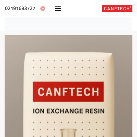
02191693727
0