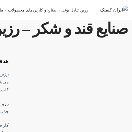
رزین تبادل یونی
صنایع و کاربردهای محصولات
ما
صنایع قند و شکر – رز
هدف 
رزین 
می‌شو
کلسیم
ر
زین رنگب
جذب ی
کارخا