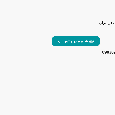
در ایران
مشاوره در واتس اپ
09030