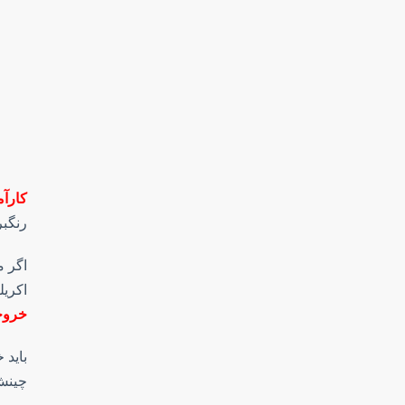
کارآم
رنگبر
اگر م
اکریل
خروجی
باید 
چینش 