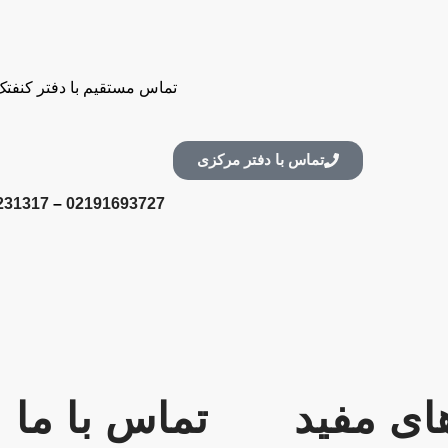
تماس مستقیم با دفتر کنفتک 
تماس با دفتر مرکزی
231317
–
02191693727
ای مفید
تماس با ما