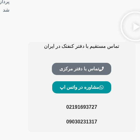
پرداز
شد
تماس مستقیم با دفتر کنفتک در ایران
تماس با دفتر مرکزی
مشاوره در واتس اپ
02191693727
09030231317