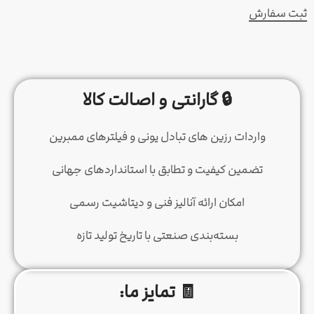

واردات ر
تضمین ک
امکا
بس