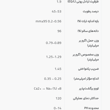
1.9
ظرفیت تبادل یونی (EQ/L)
45-53
درصد رطوبت
0.2-0.56 mm≥95
بازه اندازه ذرات (%)
96
دانه‌های سالم (%)
وزن حمل (گرم بر
0.79-0.89
میلی‌لیتر)
وزن مخصوص (گرم بر
1.25-1.29
میلی‌لیتر)
1.45
ضریب یکنواختی
0.25 – 0.35
اندازه مؤثر (میلی‌متر)
Ca2+ → Na+ (%) <8
تورم برگشت‌پذیر
120
حداکثر دمای عملیاتی
0-14
محدوده PH