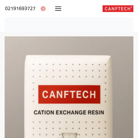
02191693727
0