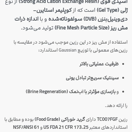
اسیدی قوی (Strong Acid Cation Exchange Resin)
از نوع
ژلی (Gel Type)
است که از
کوپلیمر استایرن–
دی‌وینیل‌بنزن (DVB) سولفوناته‌شده
و با
اندازه ذرات
مش ریز (Fine Mesh Particle Size)
تولید می‌شود.
استفاده از مش ریز در این رزین موجب می‌شود در مقایسه با
رزین‌های معمولی با توزیع Gaussian استاندارد:
ظرفیت عملیاتی بالاتر
سینتیک سریع‌تر تبادل یونی
و
بازسازی مؤثرتر با آب‌نمک (Brine Regeneration)
را ارائه دهد.
رزین
TC007FGF
دارای
گرید خوراکی (Food Grade)
بوده و مطابق با
استانداردهای معتبر
US FDA 21 CFR 173.25
و
NSF/ANSI 61