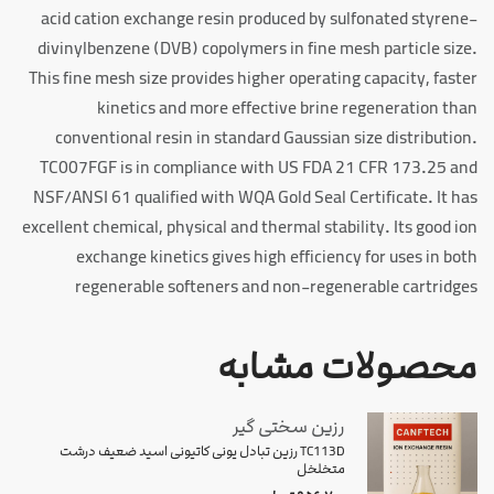
acid cation exchange resin produced by sulfonated styrene-
divinylbenzene (DVB) copolymers in fine mesh particle size.
This fine mesh size provides higher operating capacity, faster
kinetics and more effective brine regeneration than
conventional resin in standard Gaussian size distribution.
TC007FGF is in compliance with US FDA 21 CFR 173.25 and
NSF/ANSI 61 qualified with WQA Gold Seal Certificate. It has
excellent chemical, physical and thermal stability. Its good ion
exchange kinetics gives high efficiency for uses in both
regenerable softeners and non-regenerable cartridges
محصولات مشابه
رزین سختی گیر
TC113D رزین تبادل یونی کاتیونی اسید ضعیف درشت
متخلخل