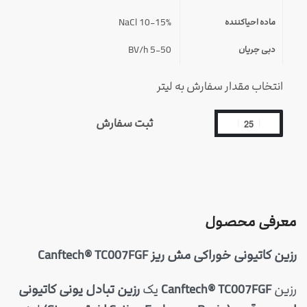
10-15% NaCl
ماده احیاکننده
5-50 BV/h
دبی جریان
انتخاب مقدار سفارش به لیتر
ثبت سفارش
معرفی محصول
رزین کاتیونی خوراکی مش ریز Canftech® TC007FGF
رزین
Canftech® TC007FGF
یک
رزین تبادل یونی کاتیونی