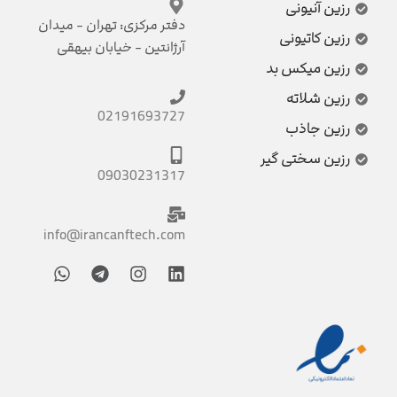
رزین آنیونی
دفتر مرکزی: تهران - میدان
رزین کاتیونی
آرژانتین - خیابان بیهقی
رزین میکس بد
رزین شلاته
02191693727
رزین جاذب
رزین سختی گیر
09030231317
info@irancanftech.com