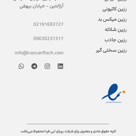
آرژانتین - خیابان بیهقی
رزین کاتیونی
رزین میکس بد
02191693727
رزین شلاته
09030231317
رزین جاذب
رزین سختی گیر
info@irancanftech.com
کلیه حقوق مادی و معنوی برای شرکت رویای آبی فردا محفوظ می‌باشد.