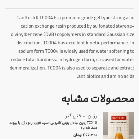
Canftech® TC004 Is a premium grade gel type strong acid
cation exchange resin produced by sulfonated styrene-
divinylbenzene (DVB) copolymers in standard Gaussian size
distribution. TC004 has excellent kinetic performance. In
sodium form TC004 is widely used for water softening to
reduce total hardness. In hydrogen form, it is used for water
demineralization. TC004 is also used to separate and extract
antibiotics and amino acids.
محصولات مشابه
رزین سختی گیر
TC010 رزین تبادل یونی کاتیونی اسید قوی از نوع ژل با پیوند
متقاطع بالا
۴۶۶,۳۰۰
تومان