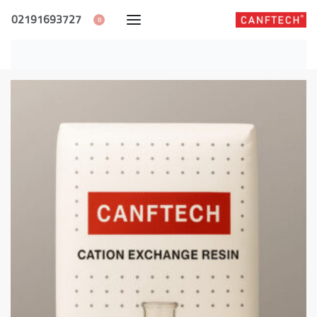
02191693727
0