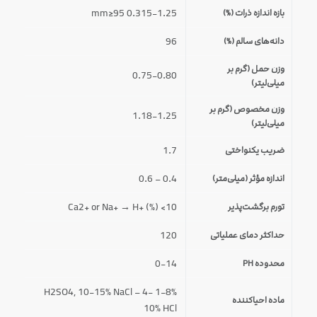
0.315-1.25 mm≥95
بازه اندازه ذرات (%)
96
دانه‌های سالم (%)
وزن حمل (گرم بر
0.75-0.80
میلی‌لیتر)
وزن مخصوص (گرم بر
1.18-1.25
میلی‌لیتر)
1.7
ضریب یکنواختی
0.4 – 0.6
اندازه مؤثر (میلی‌متر)
Ca2+ or Na+ → H+ (%) <10
تورم برگشت‌پذیر
120
حداکثر دمای عملیاتی
0-14
محدوده PH
1-8% H2SO4, 10-15% NaCl – 4-
ماده احیاکننده
10% HCl