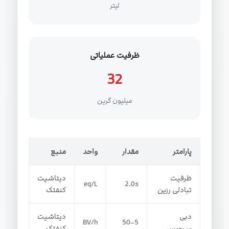
لیتر
ظرفیت عملیاتی
32
میلیون گرین
پارامتر
مقدار
واحد
منبع
ظرفیت
دیتاشیت
eq/L
≥2.0
تبادلی رزین
کنفتک
دبی
دیتاشیت
BV/h
5–50
سرویس
کنفتک