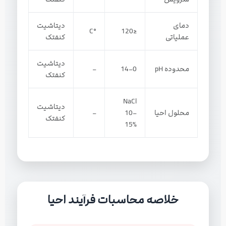
دمای
دیتاشیت
°C
≤120
عملیاتی
کنفتک
دیتاشیت
محدوده pH
0–14
–
کنفتک
NaCl
دیتاشیت
محلول احیا
10–
–
کنفتک
15%
خلاصه محاسبات فرآیند احیا