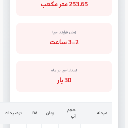
253.65 متر مکعب
زمان فرآیند احیا
2–3 ساعت
تعداد احیا در ماه
30 بار
حجم
مرحله
زمان
BV
توضیحات
آب