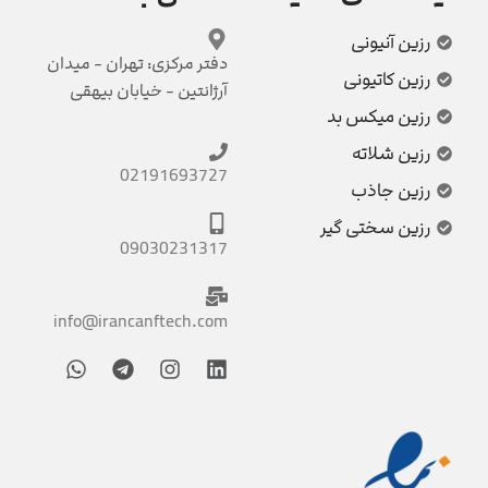
رزین آنیونی
دفتر مرکزی: تهران - میدان
رزین کاتیونی
آرژانتین - خیابان بیهقی
رزین میکس بد
رزین شلاته
02191693727
رزین جاذب
رزین سختی گیر
09030231317
info@irancanftech.com