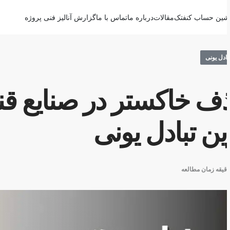
02191693727
سبد خرید
0
و شکر با استفاده از