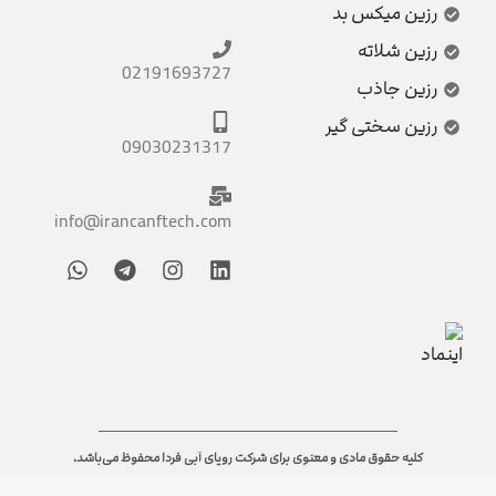
رزین میکس بد
رزین شلاته
02191693727
رزین جاذب
رزین سختی گیر
09030231317
info@irancanftech.com
کلیه حقوق مادی و معنوی برای شرکت رویای آبی فردا محفوظ می‌باشد.