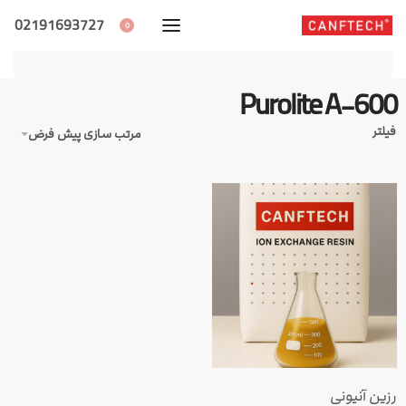
02191693727
0
Purolite A-600
فیلتر
مرتب سازی پیش فرض
رزین آنیونی